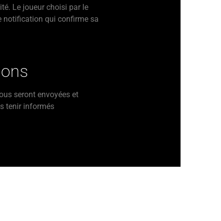
ité. Le joueur choisi par le
 notification qui confirme sa
ions
vous seront envoyées et
s tenir informés