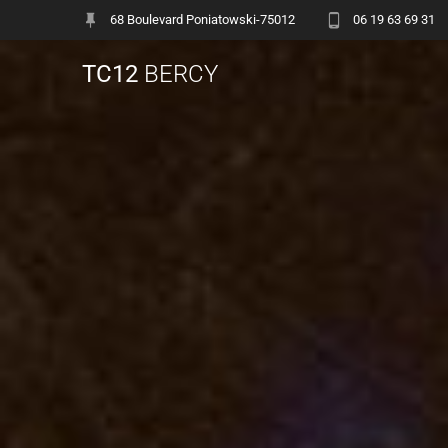
68 Boulevard Poniatowski-75012
06 19 63 69 31
TC12
BERCY