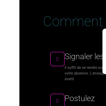
Comment 
Signaler le
Il suffit de se rendre sur 
votre absence. L'enseig
averti
Postulez