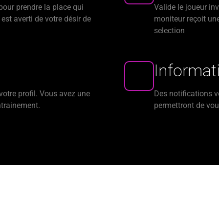
 pour prendre la place qui
Valide le joueur inv
 est averti de votre désir de
moniteur reçoit une
selection
Informat
votre profil. Vous avez une
Des notifications 
ntrainement.
permettront de vou