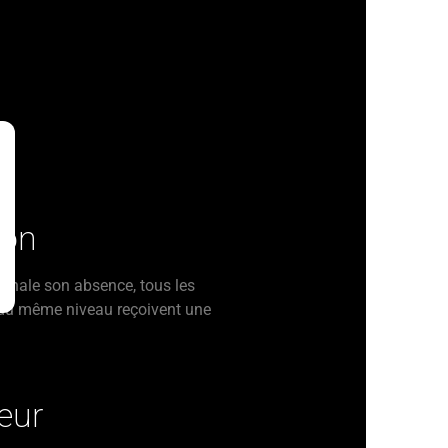
ion
ignale son absence, tous les
 du même niveau reçoivent une
eur