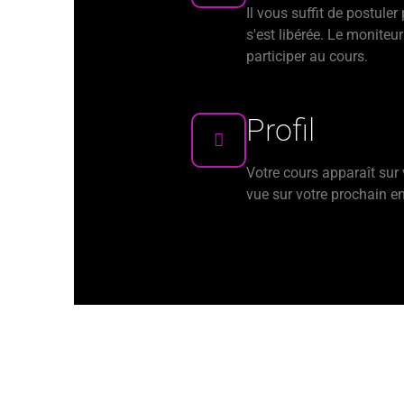
Il vous suffit de postuler
s'est libérée. Le moniteur
participer au cours.
Profil
Votre cours apparaît sur 
vue sur votre prochain e