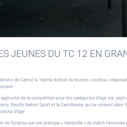
LES JEUNES DU TC 12 EN GR
lations de Carnot la 16ème édition du tournoi «cooleur» chapeaut
sement.
approche de la compétition pour les catégories d’âge six, sept e
Bercy, Reuilly Nation Sport et la Camillienne qui se relaient dans 
ranche d’âge.
 se focalise sur une pratique « tranquille » du match favorisée 