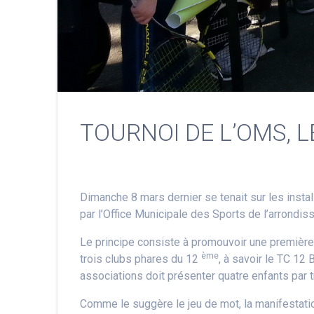
TOURNOI DE L’OMS, 
Dimanche 8 mars dernier se tenait sur les instal
par l’Office Municipale des Sports de l’arrondis
Le principe consiste à promouvoir une première 
ème
trois clubs phares du 12
, à savoir le TC 12 
associations doit présenter quatre enfants par t
Comme le suggère le jeu de mot, la manifestation