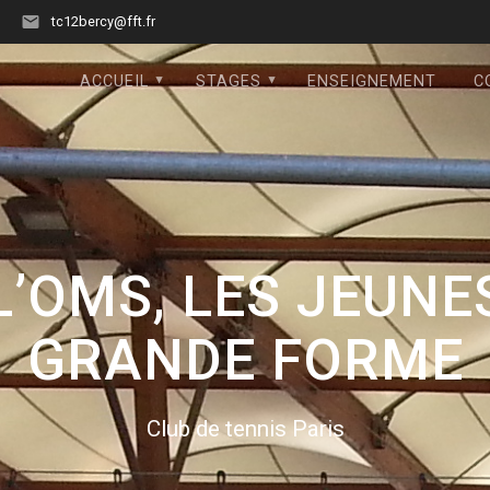
tc12bercy@fft.fr
ACCUEIL
STAGES
ENSEIGNEMENT
C
’OMS, LES JEUNES
GRANDE FORME
Club de tennis Paris