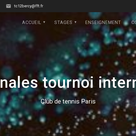
tc12bercy@fft.fr
ACCUEIL
STAGES
ENSEIGNEMENT
C
inales tournoi inter
Club de tennis Paris