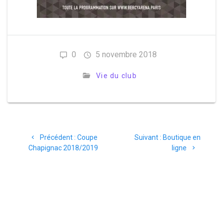
0
5 novembre 2018
Vie du club
Navigation
Article
Article
Précédent :
Coupe
Suivant :
Boutique en
de
précédent
suivant
Chapignac 2018/2019
ligne
:
:
l’article