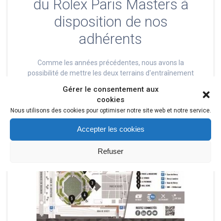
du Rolex Paris Masters à
disposition de nos
adhérents
Comme les années précédentes, nous avons la
possibilité de mettre les deux terrains d'entraînement
des participants au Rolex Paris Masters à la disposition
Gérer le consentement aux
de nos adhérents. Rendez-vous sur la
page de
cookies
réservation
, rubrique "Paris Bercy". L'accès aux courts se
Nous utilisons des cookies pour optimiser notre site web et notre service.
fait par l'entrée Studio, côté parc (entrée 3 sur le plan ci-
dessous)
Accepter les cookies
Refuser