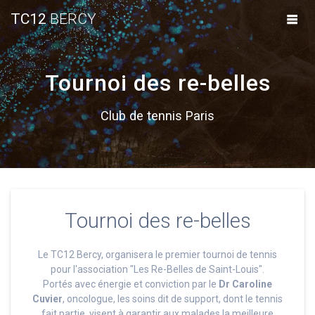
Skip
TC12
BERCY
to
content
Tournoi des re-belles
Club de tennis Paris
Tournoi des re-belles
Le TC12 Bercy, organisera le premier tournoi de tennis
pour l'association "Les Re-Belles de Saint-Louis".
Portés avec énergie et conviction par le
Dr Caroline
Cuvier
, oncologue, les soins dit de support, dont le tennis
fait partie, visent à garantir aux malades la meilleure