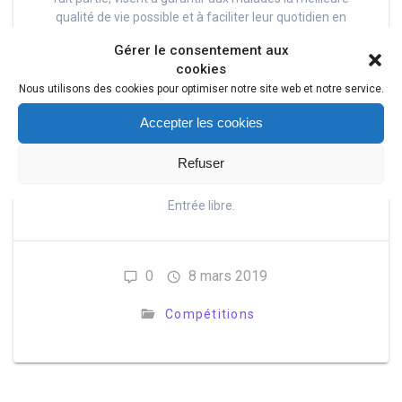
qualité de vie possible et à faciliter leur quotidien en
prenant en charge les effets secondaires des
Gérer le consentement aux
traitements ainsi que la douleur associée à la maladie.
cookies
Le samedi 14 avril, les femmes actuellement ou
Nous utilisons des cookies pour optimiser notre site web et notre service.
anciennement prises en charge et soignées pour un
cancer du sein à l'hôpital Saint-Louis de Paris
Accepter les cookies
s'affronteront dans un tournoi de tennis de doubles
organisé par le TC12 Bercy au Centre National
Refuser
d'entraînement gracieusement mis à disposition par la
fédération française de tennis.
Entrée libre.
0
8 mars 2019
Compétitions