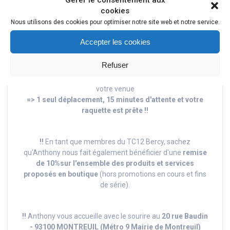
Gérer le consentement aux
Tennis
BABOLAT
.
cookies
Nous utilisons des cookies pour optimiser notre site web et notre service.
!!
En tant que membres du TC12 Bercy, sachez
Accepter les cookies
qu'Anthony nous fait bénéficier entre autre d'un
service
cordage express privilégié
, à savoir:
Refuser
- Prise de rendez-vous téléphonique avec Anthony
- Cordage de votre raquette à son shop en priorité lors de
votre venue
=> 1 seul déplacement, 15 minutes d'attente et votre
raquette est prête !!
!!
En tant que membres du TC12 Bercy, sachez
qu'Anthony nous fait également bénéficier d'une
remise
de 10%
sur l'ensemble des produits et services
proposés en boutique
(hors promotions en cours et fins
de série).
!!
Anthony vous accueille avec le sourire au
20 rue Baudin
-
93100 MONTREUIL (
Métro 9 Mairie de Montreuil)