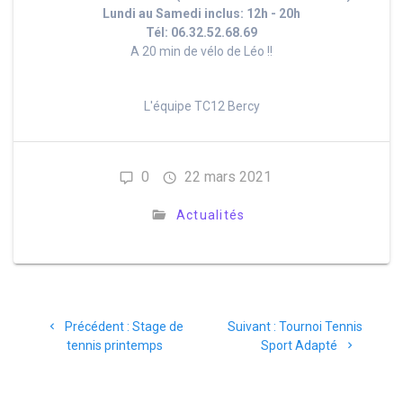
Lundi au Samedi inclus: 12h - 20h
Tél: 06.32.52.68.69
A 20 min de vélo de Léo !!
L'équipe TC12 Bercy
0
22 mars 2021
Actualités
Navigation
Article
Article
Précédent :
Stage de
Suivant :
Tournoi Tennis
de
précédent
suivant
tennis printemps
Sport Adapté
:
:
l’article